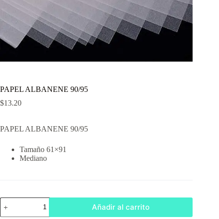
PAPEL ALBANENE 90/95
$
13.20
PAPEL ALBANENE 90/95
Tamaño 61×91
Mediano
PAPEL
Añadir al carrito
ALBANENE
90/95