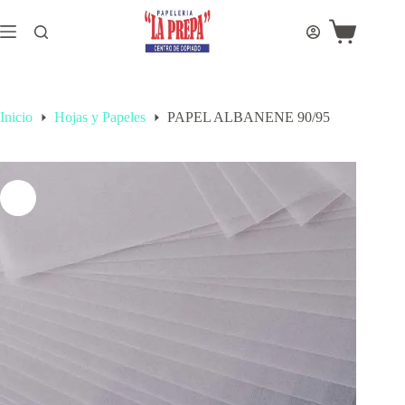
Saltar
al
Carro
contenido
de
compra
Inicio
Hojas y Papeles
PAPEL ALBANENE 90/95