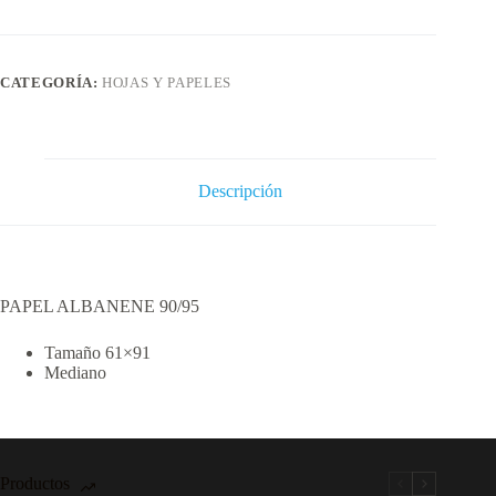
cantidad
CATEGORÍA:
HOJAS Y PAPELES
Descripción
PAPEL ALBANENE 90/95
Tamaño 61×91
Mediano
Productos