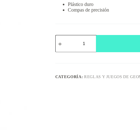
Plástico duro
Compas de precisión
Juego
de
Geometría
Barrilito
GE030
cantidad
CATEGORÍA:
REGLAS Y JUEGOS DE GE