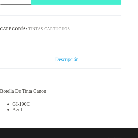
Tinta
Canon
GI-
190C
Cyan
CATEGORÍA:
TINTAS CARTUCHOS
cantidad
Descripción
Botella De Tinta Canon
GI-190C
Azul