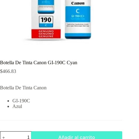
Botella De Tinta Canon GI-190C Cyan
$
466.83
Botella De Tinta Canon
GI-190C
Azul
Botella
Añadir al carrito
De