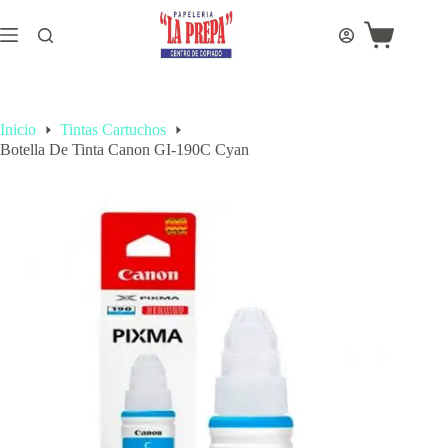
Saltar
al
Carro
contenido
de
compra
Inicio
Tintas Cartuchos
Botella De Tinta Canon GI-190C Cyan